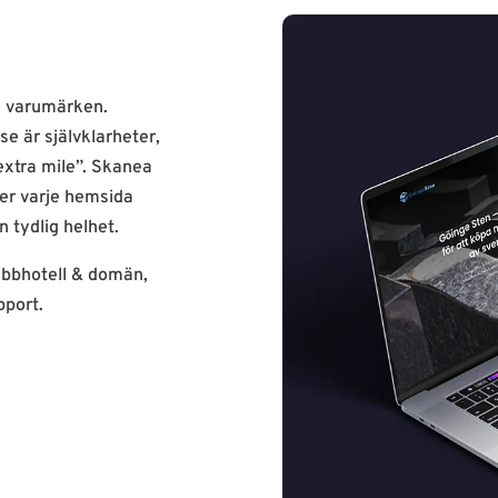
a varumärken.
e är självklarheter,
xtra mile”. Skanea
ger varje hemsida
n tydlig helhet.
ebbhotell & domän,
pport.