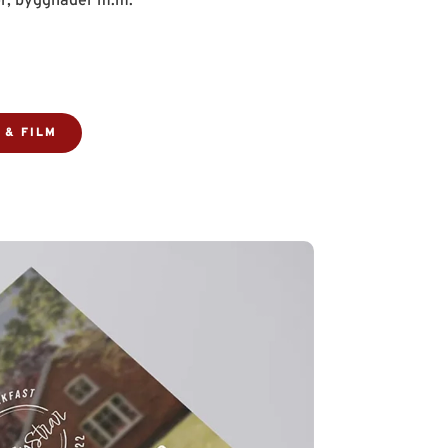
or, byggnader m.m.
 & FILM